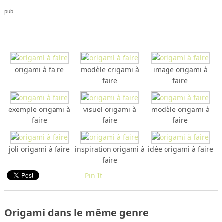
pub
origami à faire
modèle origami à
image origami à
faire
faire
exemple origami à
visuel origami à
modèle origami à
faire
faire
faire
joli origami à faire
inspiration origami à
idée origami à faire
faire
Pin It
Origami dans le même genre