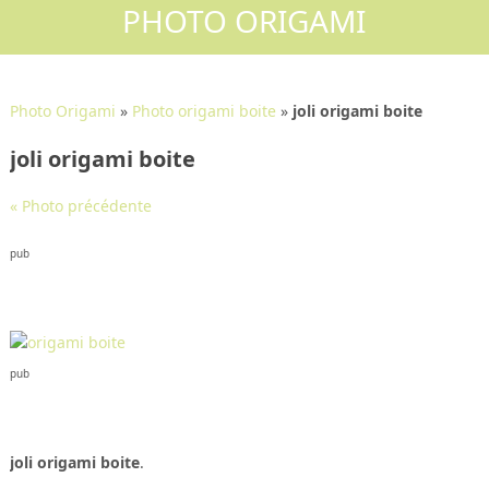
PHOTO ORIGAMI
Photo Origami
»
Photo origami boite
»
joli origami boite
joli origami boite
« Photo précédente
pub
pub
joli origami boite
.