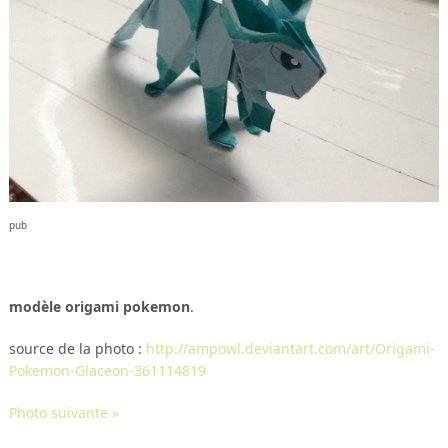
pub
modèle origami pokemon
.
source de la photo :
http://ampowl.deviantart.com/art/Origami-
Pokemon-Glaceon-361114819
Photo suivante »