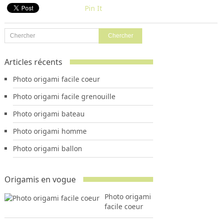
Pin It
Articles récents
Photo origami facile coeur
Photo origami facile grenouille
Photo origami bateau
Photo origami homme
Photo origami ballon
Origamis en vogue
Photo origami
facile coeur