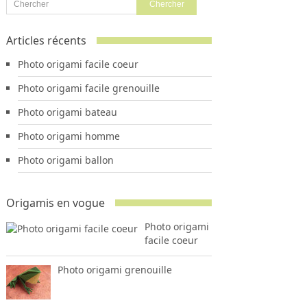
Articles récents
Photo origami facile coeur
Photo origami facile grenouille
Photo origami bateau
Photo origami homme
Photo origami ballon
Origamis en vogue
Photo origami
facile coeur
Photo origami grenouille