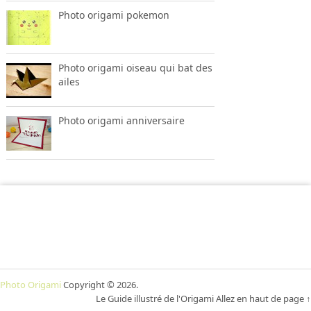
Photo origami pokemon
Photo origami oiseau qui bat des
ailes
Photo origami anniversaire
Photo Origami
Copyright © 2026.
Le Guide illustré de l'Origami
Allez en haut de page ↑