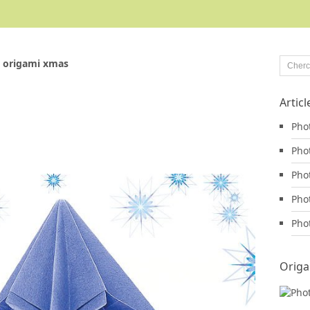
»
origami xmas
Articl
Pho
Phot
Pho
Pho
Pho
Origa